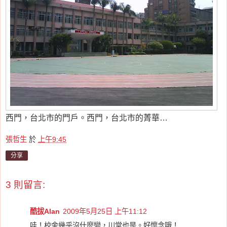
西門，台北市的門戶。西門，台北市的菁華…
張哲生
於
上午9:45
分享
3 則留言:
酷拔Alan
2009年5月25日 上午11:12
哇！校舍幾乎沒什麼變，川堂也是。好懷念哦！