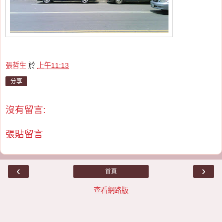
張哲生
於
上午11:13
分享
沒有留言:
張貼留言
‹
›
首頁
查看網路版