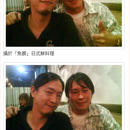
攝於「魚饌」日式鮮料理