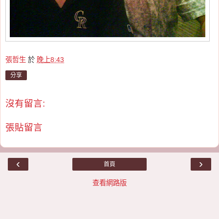
張哲生
於
晚上8:43
分享
沒有留言:
張貼留言
‹
›
首頁
查看網路版