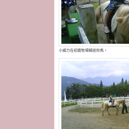
小威力在初鹿牧場騎迷你馬。