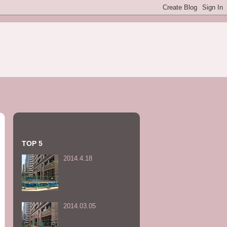
TOP 5
2014.4.18
2014.03.05