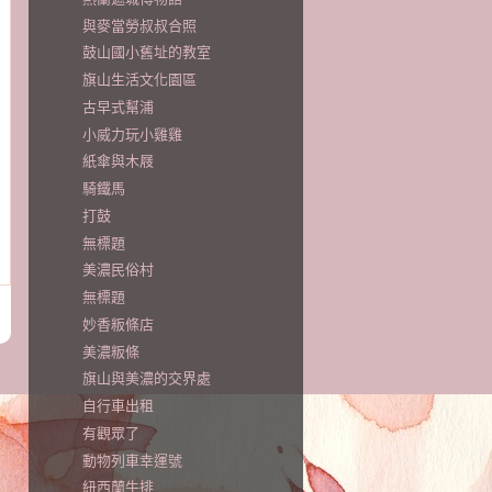
與麥當勞叔叔合照
鼓山國小舊址的教室
旗山生活文化園區
古早式幫浦
小威力玩小雞雞
紙傘與木屐
騎鐵馬
打鼓
無標題
美濃民俗村
無標題
妙香粄條店
美濃粄條
旗山與美濃的交界處
自行車出租
有觀眾了
動物列車幸運號
紐西蘭牛排