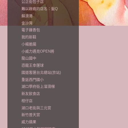
公正街包子店
難以啟齒的店名：髮Q
蘇澳港
金沙灣
電子雞香包
我的新鞋
小楊脆腸
小威力遇見OPEN將
龍山國中
恐龍王幸運球
國道客運台北總站(京站)
重返西門國小
湖口學府街上溜滑梯
新友飲食店
柑仔店
湖口老街與三元宮
新竹普天宮
威力蘋果