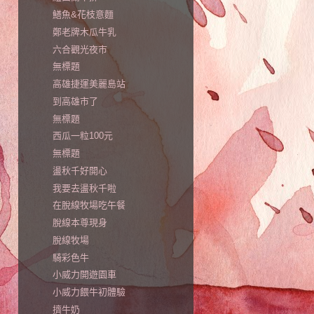
鱔魚&花枝意麵
鄭老牌木瓜牛乳
六合觀光夜市
無標題
高雄捷運美麗島站
到高雄市了
無標題
西瓜一粒100元
無標題
盪秋千好開心
我要去盪秋千啦
在脫線牧場吃午餐
脫線本尊現身
脫線牧場
騎彩色牛
小威力開遊園車
小威力餵牛初體驗
擠牛奶