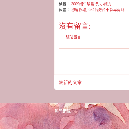
標籤：
2009端午環島行
,
小威力
位置：
初鹿牧場, 954台灣台東縣卑南鄉
沒有留言:
張貼留言
較新的文章
熱門網誌