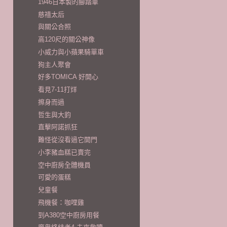
1946日本製的腳踏車
慈禧太后
與關公合照
高120尺的關公神像
小威力與小蘋果騎單車
狗主人聚會
好多TOMICA 好開心
看見7-11打烊
擦身而過
哲生與大鈞
直擊阿諾抓狂
難怪從沒看過它開門
小李豬血糕已賣完
空中廚房全體機員
可愛的蛋糕
兒童餐
飛機餐：咖哩雞
到A380空中廚房用餐