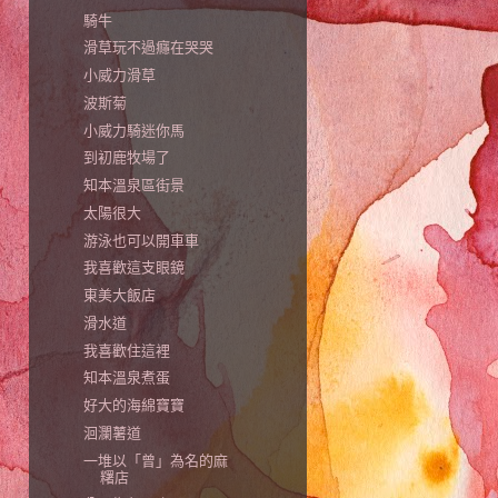
騎牛
滑草玩不過癮在哭哭
小威力滑草
波斯菊
小威力騎迷你馬
到初鹿牧場了
知本溫泉區街景
太陽很大
游泳也可以開車車
我喜歡這支眼鏡
東美大飯店
滑水道
我喜歡住這裡
知本溫泉煮蛋
好大的海綿寶寶
洄瀾薯道
一堆以「曾」為名的麻
糬店