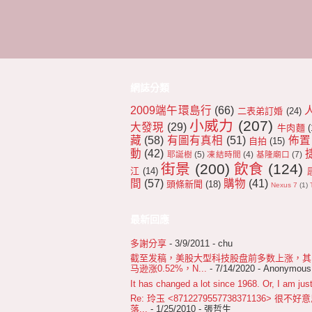
網誌分類
2009端午環島行
(66)
二表弟訂婚
(24)
小威力
(207)
大發現
(29)
牛肉麵
(
藏
(58)
有圖有真相
(51)
佈置
自拍
(15)
動
(42)
耶誕樹
(5)
凍結時間
(4)
基隆廟口
(7)
街景
(200)
飲食
(124)
江
(14)
間
(57)
購物
(41)
頭條新聞
(18)
Nexus 7
(1)
最新回應
多謝分享
- 3/9/2011
- chu
截至发稿，美股大型科技股盘前多数上涨，其中苹
马逊涨0.52%，N...
- 7/14/2020
- Anonymous
It has changed a lot since 1968. Or, I am just
Re: 玲玉 <8712279557738371136>
落...
- 1/25/2010
- 張哲生