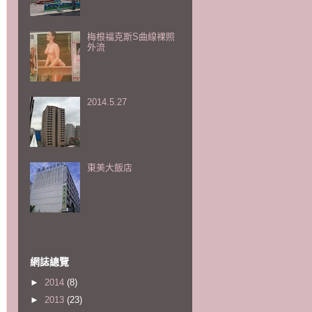
梅根福克斯S曲線裸照
外流
2014.5.27
東美大飯店
網誌總覽
►
2014
(8)
►
2013
(23)