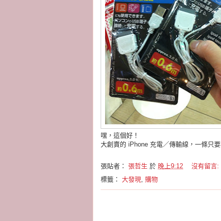
嘿，這個好！
大創賣的 iPhone 充電／傳輸線，一條只要
張貼者：
張哲生
於
晚上9:12
沒有留言:
標籤：
大發現
,
購物