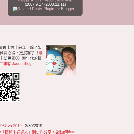
(2007.9.17~2008.11.11)
研懷舊卡通十餘年，除了架
藏與心得，更撰寫了《
飛
部民國60~80年代的懷
生博客 Jason Blog
。
 vs 2019
- 3/30/2019
從「懷舊卡通達人」到史料分享，啓動超時空