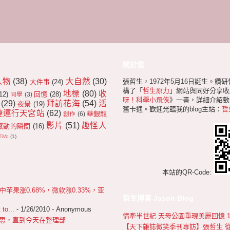
關於我
人物
(38)
大自然
(30)
張哲生，1972年5月16日誕生。鑽
大件事
(24)
構了「
哲生原力
」網站與同好分享收
地標
(80)
收
12)
回憶
(28)
同學
(3)
呀！科學小飛俠
》一書，詳細介紹數十
(29)
拜訪花海
(54)
活
夜景
(19)
舊卡通。歡迎光臨我的blog主站：
哲
捷運行天宮站
(62)
華銀龍
創作
(6)
影片
(51)
趣怪人
感動的瞬間
(16)
TiVo
(1)
本站的QR-Code:
果涨0.68%，微软涨0.33%，亚
哲生博客 Jason Blog
 to...
- 1/26/2010
- Anonymous
情牽半世紀 天母公園重現美麗回憶 1967
 很不好意思，直到今天在整理部
【天下雜誌微笑季刊專訪】張哲生 