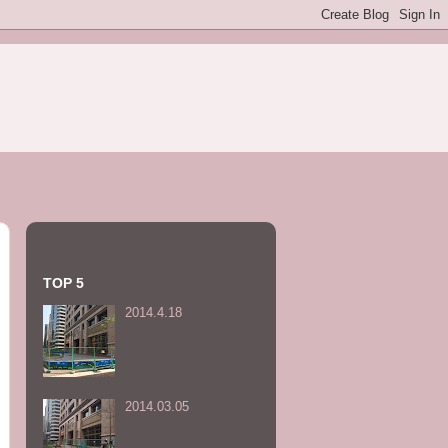
TOP 5
2014.4.18
2014.03.05