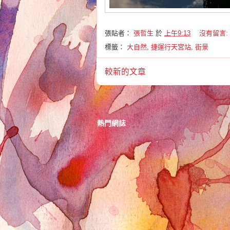
張貼者：
張哲生
於
上午9:13
沒有留言:
標籤：
大自然
,
捷運行天宮站
,
街景
較新的文章
熱門網誌