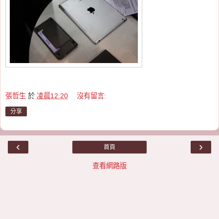
張哲生
於
凌晨12:20
沒有留言:
分享
‹
›
首頁
查看網路版