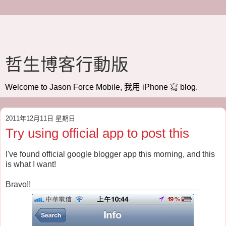
哲生博客行動版
Welcome to Jason Force Mobile, 我用 iPhone 寫 blog.
2011年12月11日 星期日
Try using official app to post this
I've found official google blogger app this morning, and this
is what I want!
Bravo!!