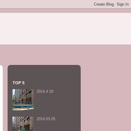
TOP 5
2014.4.18
2014.03.05