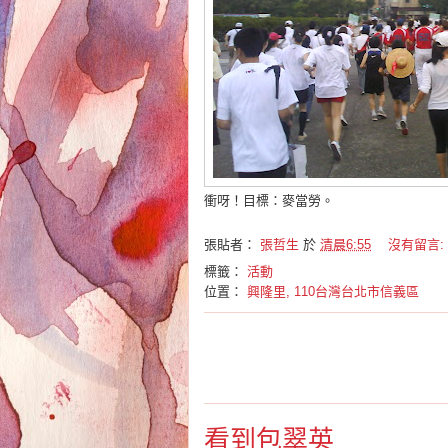
衝呀！目標：麥當勞。
張貼者：
張哲生
於
清晨6:55
沒有留言:
標籤：
活動
位置：
興隆里, 110台灣台北市信義區
看到包翠英