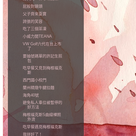
屁股對鏡頭
父子齊來耍寶
誇張的笑容
吃了三個茶凍
小威力開TEANA
VW Golf六代在台上市
了
要抽號碼單的許記生煎
包
吃早餐又見到梅根福克
斯
西門國小校門
蘭州精燉牛腱拉麵
海角40號
避免私人車位被暫停的
好方法
梅根福克斯S曲線裸照
外流
吃早餐遇見梅根福克斯
我拼好了！