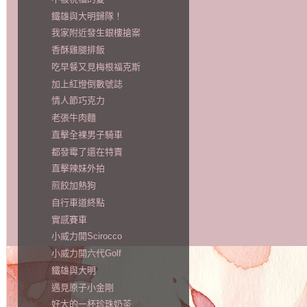
鐵雄與大明歸隊！
我家附近發生銀樓搶案
香酥雞腿排飯
吃早餐又見梅根福克斯
加上紅燈倒數號誌
情人節巧克力
老張牛肉麵
直擊全裸男子騎車
都發霉了還在特賣
直擊辣妹外拍
煎餃加熱狗
自行車道終點
實感賽車
小威力開Scirocco
小威力開六代Golf
鐵雄與大明
遇見原子小金剛
好大的一杯珍珠奶茶