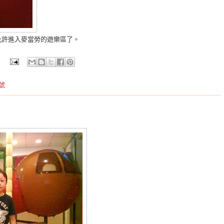
允許進入麥當勞的遊樂區了。
號