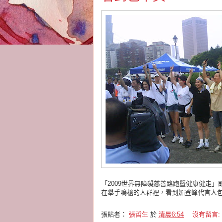
「2009世界無障礙慈善路跑暨健康健走」
在舉手鳴槍的人群裡，看到媚登峰代言人
張貼者：
張哲生
於
清晨6:54
沒有留言: