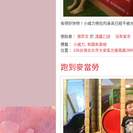
長得好快呀！小威力現在的身高已經不被
張貼者：
張哲生
於
清晨7:08
沒有留言:
標籤：
小威力
,
有圖有真相
位置：
106台灣台北市大安區光復南路286
跑到麥當勞