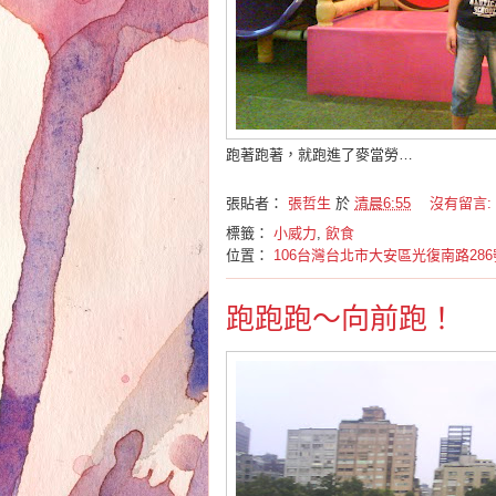
跑著跑著，就跑進了麥當勞…
張貼者：
張哲生
於
清晨6:55
沒有留言:
標籤：
小威力
,
飲食
位置：
106台灣台北市大安區光復南路286
跑跑跑～向前跑！