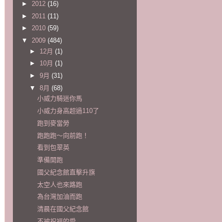
►
2012
(16)
►
2011
(11)
►
2010
(59)
▼
2009
(484)
►
12月
(1)
►
10月
(1)
►
9月
(31)
▼
8月
(68)
小威力騎迷你馬
小威力身高超過110了
跑到麥當勞
跑跑跑～向前跑！
看到包翠英
準備開跑
國父紀念館直擊升旗
太空人也來路跑
為台灣加油而跑
清晨在國父紀念館
不被祝福的愛