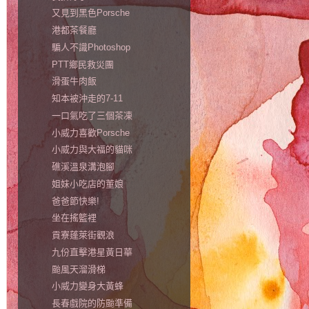
又見到黑色Porsche
港都茶餐廳
騙人不識Photoshop
PTT鄉民救災團
滑蛋牛肉飯
知本被沖走的7-11
一口氣吃了三個茶凍
小威力喜歡Porsche
小威力與大福的貓咪
礁溪溫泉溝泡腳
姐妹小吃店的董娘
爸爸節快樂!
坐在搖籃裡
貢寮蓬萊街觀浪
九份直擊港星黃日華
颱風天溜滑梯
小威力變身大黃蜂
長春戲院的防颱準備