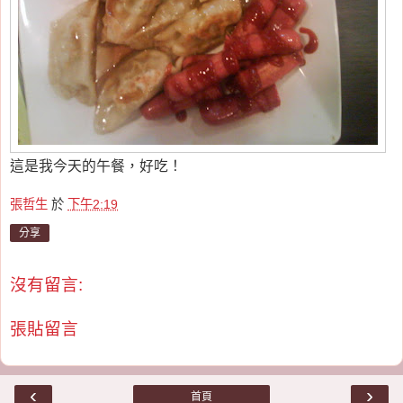
這是我今天的午餐，好吃！
張哲生
於
下午2:19
分享
沒有留言:
張貼留言
‹
›
首頁