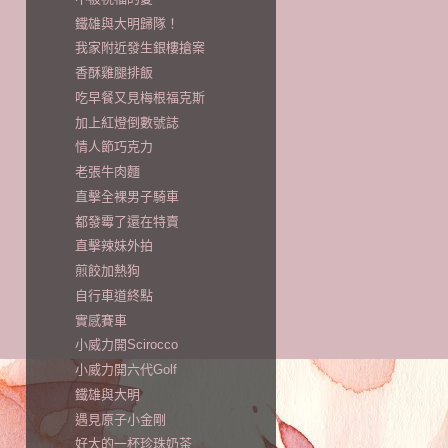
鐵雄與大明歸隊！
我家附近發生銀樓搶案
香酥雞腿排飯
吃早餐又見梅根福克斯
加上紅燈倒數號誌
情人節巧克力
老張牛肉麵
直擊全裸男子騎車
都發霉了還在特賣
直擊辣妹外拍
煎餃加熱狗
自行車道終點
實感賽車
小威力開Scirocco
小威力開六代Golf
鐵雄與大明
遇見原子小金剛
好大的一杯珍珠奶茶