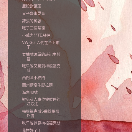
屁股對鏡頭
父子齊來耍寶
誇張的笑容
吃了三個茶凍
小威力開TEANA
VW Golf六代在台上市
了
要抽號碼單的許記生煎
包
吃早餐又見到梅根福克
斯
西門國小校門
蘭州精燉牛腱拉麵
海角40號
避免私人車位被暫停的
好方法
梅根福克斯S曲線裸照
外流
吃早餐遇見梅根福克斯
我拼好了！