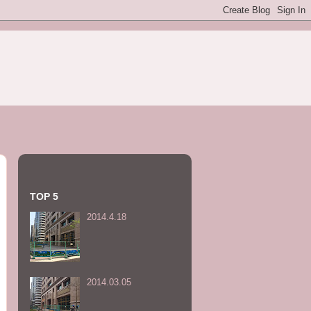
TOP 5
2014.4.18
2014.03.05