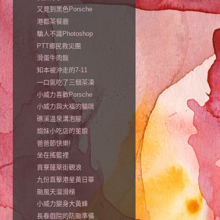
又見到黑色Porsche
港都茶餐廳
騙人不識Photoshop
PTT鄉民救災團
滑蛋牛肉飯
知本被沖走的7-11
一口氣吃了三個茶凍
小威力喜歡Porsche
小威力與大福的貓咪
礁溪溫泉溝泡腳
姐妹小吃店的董娘
爸爸節快樂!
坐在搖籃裡
貢寮蓬萊街觀浪
九份直擊港星黃日華
颱風天溜滑梯
小威力變身大黃蜂
長春戲院的防颱準備