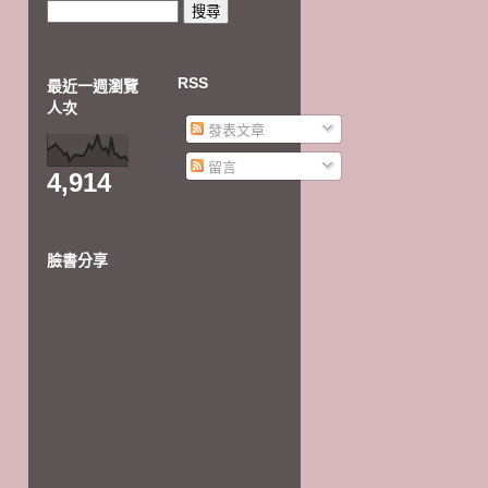
RSS
最近一週瀏覽
人次
發表文章
留言
4,914
臉書分享