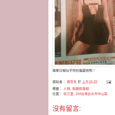
蘋果日報似乎特別偏愛她喲！
張貼者：
張哲生
於
上午10:33
標籤：
人物
,
有圖有真相
位置：
松江里, 104台灣台北市中山區
沒有留言: