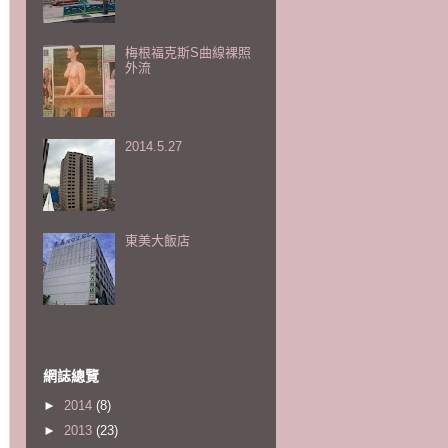
梅根福克斯S曲線裸照
外流
2014.5.27
東美大飯店
網誌總覽
►
2014
(8)
►
2013
(23)