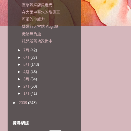
直擊辣妹店員走光
在大雨中蓄水的敞篷車
可愛的小威力
捷運行天宮站 Aug.09
低鈉無負擔
托兒所舊地改造中
►
7月
(42)
►
6月
(27)
►
5月
(143)
►
4月
(46)
►
3月
(34)
►
2月
(50)
►
1月
(41)
►
2008
(243)
搜尋網誌