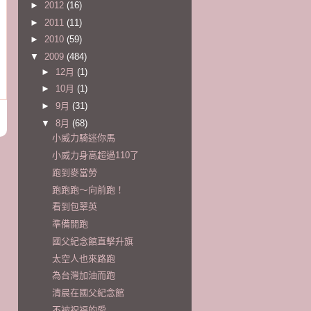
►
2012
(16)
►
2011
(11)
►
2010
(59)
▼
2009
(484)
►
12月
(1)
►
10月
(1)
►
9月
(31)
▼
8月
(68)
小威力騎迷你馬
小威力身高超過110了
跑到麥當勞
跑跑跑～向前跑！
看到包翠英
準備開跑
國父紀念館直擊升旗
太空人也來路跑
為台灣加油而跑
清晨在國父紀念館
不被祝福的愛