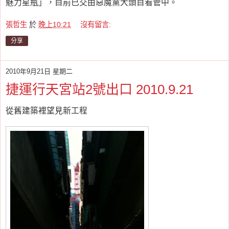
魅力星瓶」，目前已交由惡魔黨大頭目看管中。
張哲生
於
晚上10:21
沒有留言:
分享
2010年9月21日 星期二
捷運行天宮站2號出口 2010.9.21
從舊建築裡望見新工程