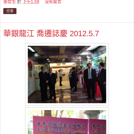
張哲生
於
下午1:59
沒有留言:
分享
華銀龍江 喬遷誌慶 2012.5.7