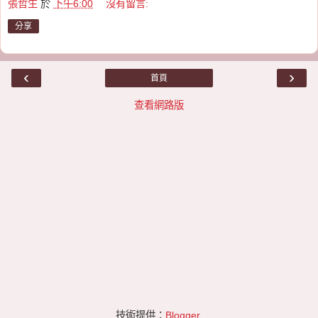
張哲生
於
下午6:00
沒有留言:
分享
‹
›
首頁
查看網路版
技術提供：
Blogger
.