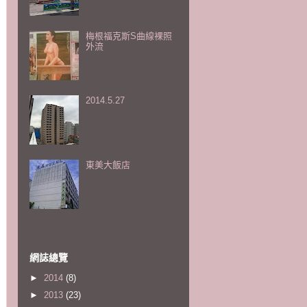
梅根福克斯S曲線裸照
外流
2014.5.27
東美大飯店
網誌總覽
►
2014
(8)
►
2013
(23)