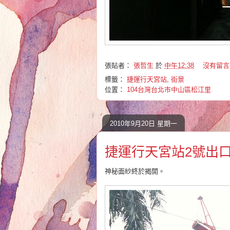
張貼者：
張哲生
於
中午12:38
沒有留言
標籤：
捷運行天宮站
,
街景
位置：
104台灣台北市中山區松江里
2010年9月20日 星期一
捷運行天宮站2號出口 20
神秘面紗終於揭開。