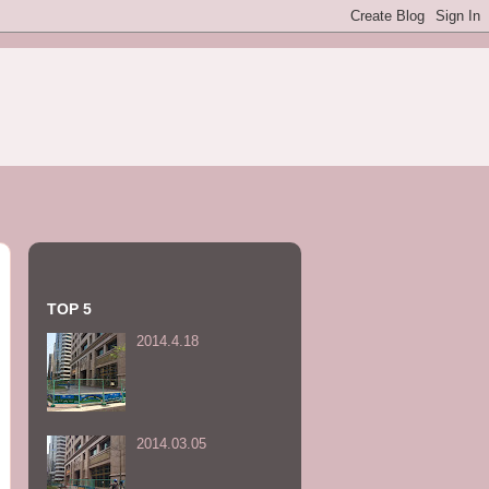
TOP 5
2014.4.18
2014.03.05