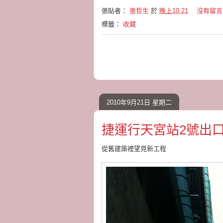
張貼者：
張哲生
於
晚上10:21
沒有留言
標籤：
收藏
2010年9月21日 星期二
捷運行天宮站2號出口 20
從舊建築裡望見新工程