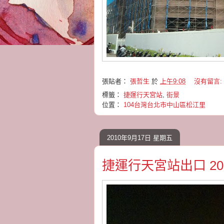
張貼者：
張哲生
於
上午9:08
沒有留言:
標籤：
捷運行天宮站
,
街景
位置：
104台灣台北市中山區松江里
2010年9月17日 星期五
捷運行天宮站出口 2010