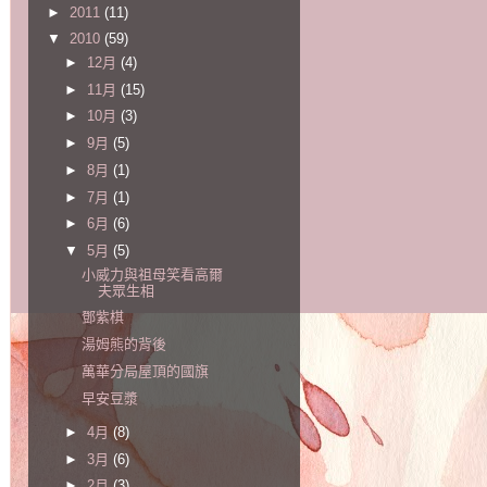
►
2011
(11)
▼
2010
(59)
►
12月
(4)
►
11月
(15)
►
10月
(3)
►
9月
(5)
►
8月
(1)
►
7月
(1)
►
6月
(6)
▼
5月
(5)
小威力與祖母笑看高爾
夫眾生相
鄧紫棋
湯姆熊的背後
萬華分局屋頂的國旗
早安豆漿
►
4月
(8)
►
3月
(6)
►
2月
(3)