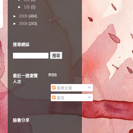
►
1月
(2)
►
2009
(484)
►
2008
(243)
搜尋網誌
RSS
最近一週瀏覽
人次
發表文章
留言
臉書分享