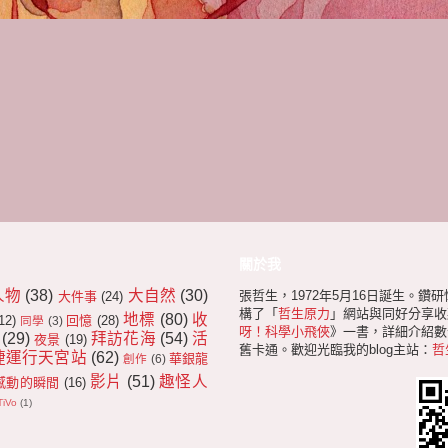
關於我
人物
(38)
大自然
(30)
張哲生，1972年5月16日誕生。鑽
大件事
(24)
構了「
哲生原力
」網站與同好分享收
地標
(80)
收
12)
回憶
(28)
同學
(3)
呀！科學小飛俠
》一書，詳細介紹數十
(29)
拜訪花海
(54)
活
夜景
(19)
舊卡通。歡迎光臨我的blog主站：
哲
捷運行天宮站
(62)
華銀龍
創作
(6)
影片
(51)
趣怪人
感動的瞬間
(16)
TiVo
(1)