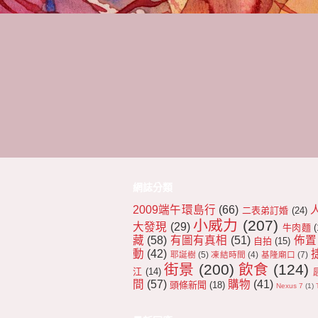
網誌分類
2009端午環島行
(66)
二表弟訂婚
(24)
小威力
(207)
大發現
(29)
牛肉麵
(
藏
(58)
有圖有真相
(51)
佈置
自拍
(15)
動
(42)
耶誕樹
(5)
凍結時間
(4)
基隆廟口
(7)
街景
(200)
飲食
(124)
江
(14)
間
(57)
購物
(41)
頭條新聞
(18)
Nexus 7
(1)