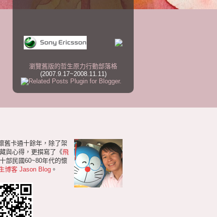
瀏覽舊版的哲生原力行動部落格
(2007.9.17~2008.11.11)
研懷舊卡通十餘年，除了架
藏與心得，更撰寫了《
飛
部民國60~80年代的懷
生博客 Jason Blog
。