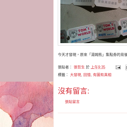
今天才發現，原來「湯姆熊」集點券的背
張貼者：
張哲生
於
上午9:35
標籤：
大發現
,
回憶
,
有圖有真相
沒有留言:
張貼留言