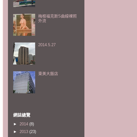
梅根福克斯S曲線裸照
外流
2014.5.27
東美大飯店
網誌總覽
►
2014
(8)
►
2013
(23)