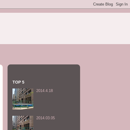
TOP 5
2014.4.18
2014.03.05