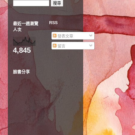
RSS
最近一週瀏覽
人次
發表文章
留言
4,845
臉書分享