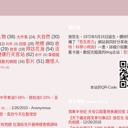
關於我
人物
(38)
大自然
(30)
張哲生，1972年5月16日誕生。鑽
大件事
(24)
構了「
哲生原力
」網站與同好分享收
地標
(80)
收
12)
回憶
(28)
同學
(3)
呀！科學小飛俠
》一書，詳細介紹數十
(29)
拜訪花海
(54)
活
夜景
(19)
舊卡通。歡迎光臨我的blog主站：
哲
捷運行天宮站
(62)
華銀龍
創作
(6)
影片
(51)
趣怪人
感動的瞬間
(16)
TiVo
(1)
本站的QR-Code:
果涨0.68%，微软涨0.33%，亚
哲生博客 Jason Blog
 to...
- 1/26/2010
- Anonymous
情牽半世紀 天母公園重現美麗回憶 1967
 很不好意思，直到今天在整理部
【天下雜誌微笑季刊專訪】張哲生 
的相遇
- 12/26/2018
沒有問題 在滿街充斥著檸檬香精調味