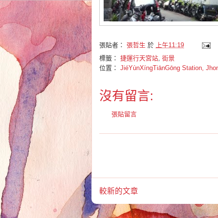
張貼者：
張哲生
於
上午11:19
標籤：
捷運行天宮站
,
街景
位置：
JiéYùnXíngTiānGōng Station, Jhong
沒有留言:
張貼留言
較新的文章