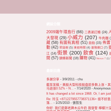
網誌分類
2009端午環島行
(66)
二表弟訂婚
(24)
小威力
(207)
大發現
(29)
牛肉麵
(
藏
(58)
有圖有真相
(51)
佈置
自拍
(15)
動
(42)
耶誕樹
(5)
凍結時間
(4)
基隆廟口
(7)
街景
(200)
飲食
(124)
江
(14)
間
(57)
購物
(41)
頭條新聞
(18)
Nexus 7
(1)
最新回應
多謝分享
- 3/9/2011
- chu
截至发稿，美股大型科技股盘前多数上涨，其中苹
马逊涨0.52%，N...
- 7/14/2020
- Anonymous
It has changed a lot since 1968. Or, I am just
Re: 玲玉 <8712279557738371136>
落...
- 1/25/2010
- 張哲生
你好: 我们是鄭老牌木瓜牛奶 我發誓 檸檬汁