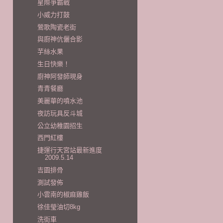
星際爭霸戰
小威力打鼓
鶯歌陶瓷老街
與廚神伉儷合影
芋絲水果
生日快樂！
廚神阿發師現身
青青餐廳
美麗華的噴水池
夜訪玩具反斗城
公立幼稚園招生
西門紅樓
捷運行天宮站最新進度
2009.5.14
吉園排骨
測試發佈
小雲南的椒麻雞飯
徐佳瑩油切8kg
洗街車