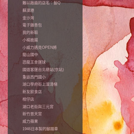
難以啟齒的店名：髮Q
蘇澳港
金沙灣
電子雞香包
我的新鞋
小楊脆腸
小威力遇見OPEN將
龍山國中
恐龍王幸運球
國道客運台北總站(京站)
重返西門國小
湖口學府街上溜滑梯
新友飲食店
柑仔店
湖口老街與三元宮
新竹普天宮
威力蘋果
1946日本製的腳踏車