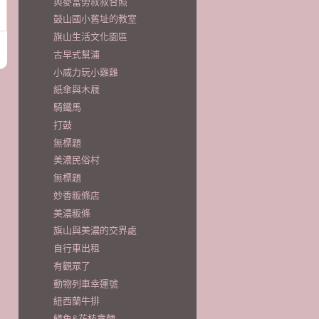
與麥當勞叔叔合照
鼓山國小舊址的教室
旗山生活文化園區
古早式幫浦
小威力玩小雞雞
紙傘與木屐
騎鐵馬
打鼓
無標題
美濃民俗村
無標題
妙香粄條店
美濃粄條
旗山與美濃的交界處
自行車出租
有觀眾了
動物列車幸運號
紐西蘭牛排
鱔魚&花枝意麵