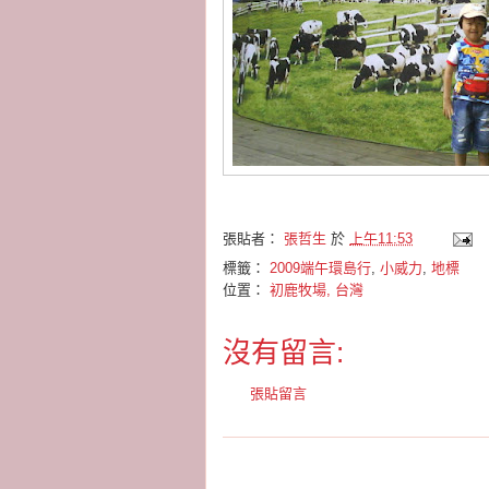
張貼者：
張哲生
於
上午11:53
標籤：
2009端午環島行
,
小威力
,
地標
位置：
初鹿牧場, 台灣
沒有留言:
張貼留言