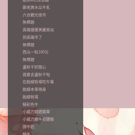
鄭老牌木瓜牛乳
六合觀光夜市
無標題
高雄捷運美麗島站
到高雄市了
無標題
西瓜一粒100元
無標題
盪秋千好開心
我要去盪秋千啦
在脫線牧場吃午餐
脫線本尊現身
脫線牧場
騎彩色牛
小威力開遊園車
小威力餵牛初體驗
擠牛奶
騎牛