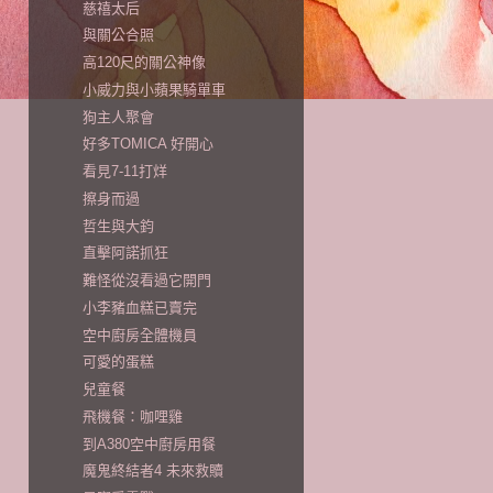
慈禧太后
與關公合照
高120尺的關公神像
小威力與小蘋果騎單車
狗主人聚會
好多TOMICA 好開心
看見7-11打烊
擦身而過
哲生與大鈞
直擊阿諾抓狂
難怪從沒看過它開門
小李豬血糕已賣完
空中廚房全體機員
可愛的蛋糕
兒童餐
飛機餐：咖哩雞
到A380空中廚房用餐
魔鬼終結者4 未來救贖