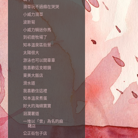
滑草玩不過癮在哭哭
小威力滑草
波斯菊
小威力騎迷你馬
到初鹿牧場了
知本溫泉區街景
太陽很大
游泳也可以開車車
我喜歡這支眼鏡
東美大飯店
滑水道
我喜歡住這裡
知本溫泉煮蛋
好大的海綿寶寶
洄瀾薯道
一堆以「曾」為名的麻
糬店
公正街包子店