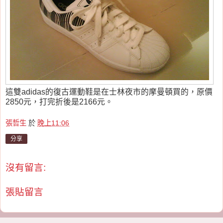
這雙adidas的復古運動鞋是在士林夜市的摩曼頓買的，原價
2850元，打完折後是2166元。
張哲生
於
晚上11:06
分享
沒有留言:
張貼留言