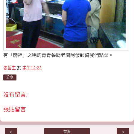
有「廚神」之稱的青青餐廳老闆阿發師幫我們點菜。
張哲生
於
中午12:23
分享
沒有留言:
張貼留言
‹
›
首頁