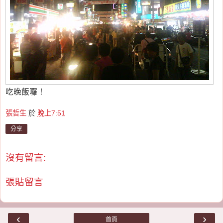
吃晚飯囉！
張哲生
於
晚上7:51
分享
沒有留言:
張貼留言
‹
›
首頁