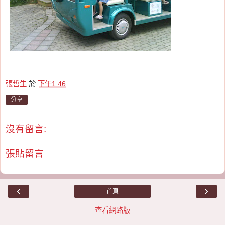
張哲生
於
下午1:46
分享
沒有留言:
張貼留言
‹
›
首頁
查看網路版