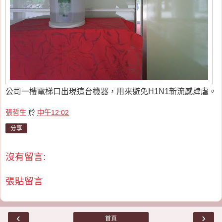
公司一樓電梯口出現這台機器，用來避免H1N1新流感肆虐。
張哲生
於
中午12:02
分享
沒有留言:
張貼留言
‹
›
首頁