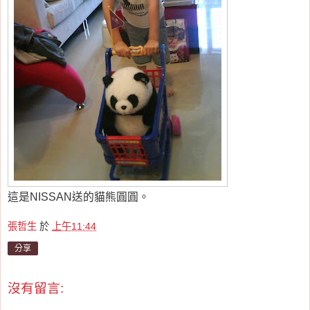
這是NISSAN送的貓熊圓圓。
張哲生
於
上午11:44
分享
沒有留言: