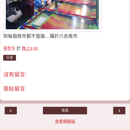
到每個夜市都不放過…攝於六合夜市
張哲生
於
晚上9:00
分享
沒有留言:
張貼留言
‹
›
首頁
查看網路版