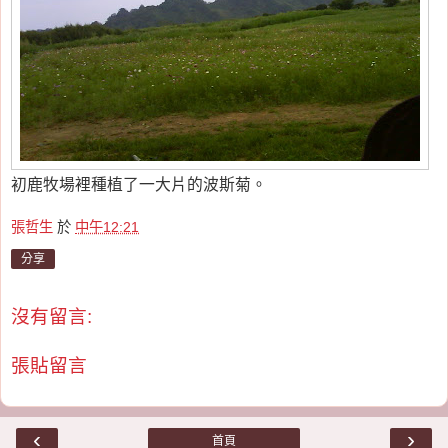
初鹿牧場裡種植了一大片的波斯菊。
張哲生
於
中午12:21
分享
沒有留言:
張貼留言
‹
›
首頁