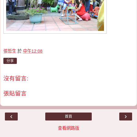
張哲生
於
中午12:08
分享
沒有留言:
張貼留言
‹
›
首頁
查看網路版