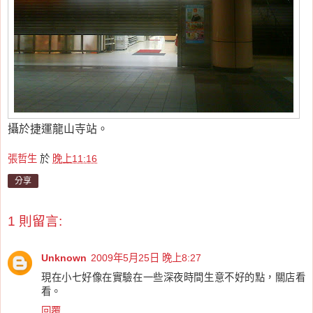
攝於捷運龍山寺站。
張哲生
於
晚上11:16
分享
1 則留言:
Unknown
2009年5月25日 晚上8:27
現在小七好像在實驗在一些深夜時間生意不好的點，關店看
看。
回覆