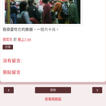
我很愛吃它的脆腸，一份六十元。
張哲生
於
晚上7:44
分享
沒有留言:
張貼留言
‹
›
首頁
查看網路版