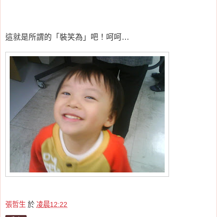
這就是所謂的「裝笑為」吧！呵呵…
張哲生
於
凌晨12:22