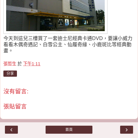
今天到這兒三樓買了一套迪士尼經典卡通DVD，要讓小威力
看看木偶奇遇記、白雪公主、仙履奇緣、小鹿斑比等經典動
畫。
張哲生
於
下午1:11
分享
沒有留言:
張貼留言
‹
›
首頁