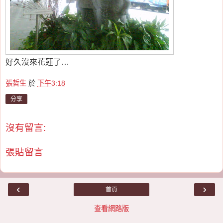
好久沒來花蓮了…
張哲生
於
下午3:18
分享
沒有留言:
張貼留言
‹
›
首頁
查看網路版