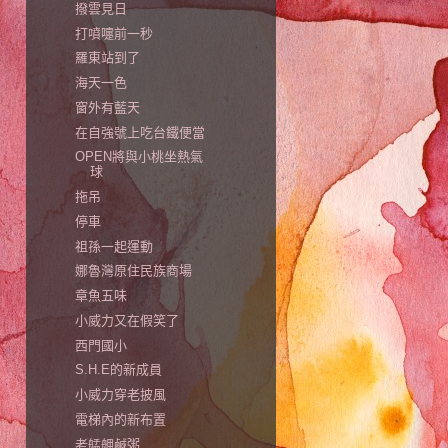
撥雲見日
打噴嚏前一秒
羅東站到了
海天一色
窗外有藍天
在自強號上吃台鐵便當
OPEN將與小桃坐熱氣
球
拖吊
停車
祖孫一起運動
娜魯灣原住民族商場
章魚五味
小威力又在假笑了
西門國小
S.H.E的新成員
小威力穿老披風
電梯內的新布置
老艋舺鹹粥