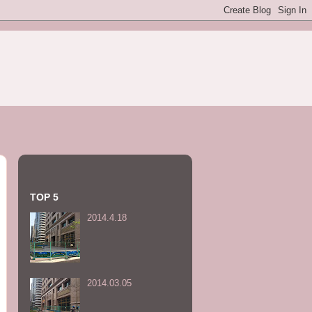
TOP 5
2014.4.18
2014.03.05