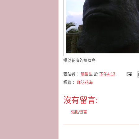
攝於花海的探險島
張貼者：
張哲生
於
下午4:13
標籤：
拜訪花海
沒有留言:
張貼留言