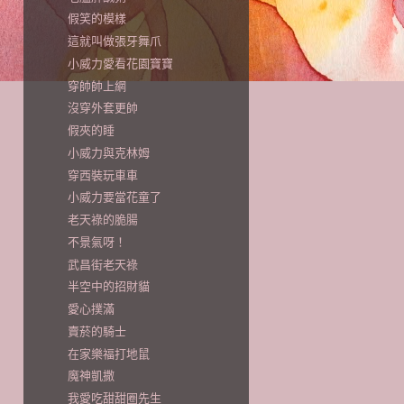
假笑的模樣
這就叫做張牙舞爪
小威力愛看花園寶寶
穿帥帥上網
沒穿外套更帥
假夾的睡
小威力與克林姆
穿西裝玩車車
小威力要當花童了
老天祿的脆腸
不景氣呀！
武昌街老天祿
半空中的招財貓
愛心撲滿
賣菸的騎士
在家樂福打地鼠
魔神凱撒
我愛吃甜甜圈先生