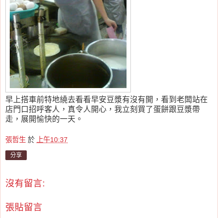
早上搭車前特地繞去看看早安豆漿有沒有開，看到老闆站在
店門口招呼客人，真令人開心，我立刻買了蛋餅跟豆漿帶
走，展開愉快的一天。
張哲生
於
上午10:37
分享
沒有留言:
張貼留言