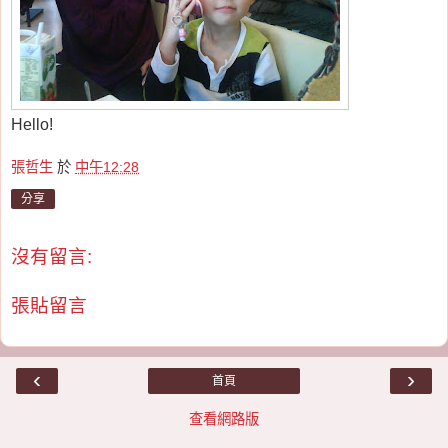
Hello!
張哲生
於
中午12:28
分享
沒有留言:
張貼留言
‹
›
首頁
查看網路版