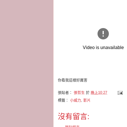
你看我這樣好厲害
張貼者：
張哲生
於
晚上10:27
標籤：
小威力
,
影片
沒有留言: