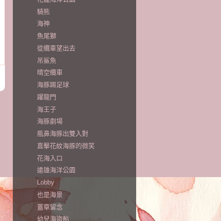
騎熊
海神
魚尾獅
從纜車望出去
吊鯊魚
晴空纜車
海豚踢足球
躍龍門
海王子
海豚劇場
瓶鼻海豚出雙入對
直擊花紋海豚的微笑
花海入口
遠雄海洋公園
Lobby
也是海景
蓋章留念
幼兒海盜船