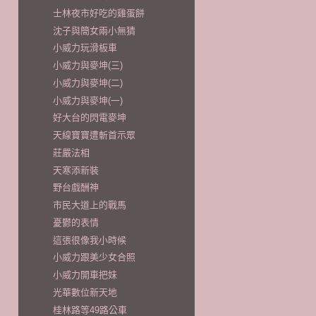
士林夜市好吃的雞蛋餅
沈子與簡女兩小無猜
小威力玩滑板車
小威力與麥坤(三)
小威力與麥坤(二)
小威力與麥坤(一)
好大台的閃電麥坤
天線寶寶遭斬首示眾
莊嚴法相
天寒添新裝
野台戲酬神
市民大道上的戰馬
憂鬱的表情
這張很像我小時候
小威力跟美少女合照
小威力開車把妹
光華數位新天地
桂林路等49路公車