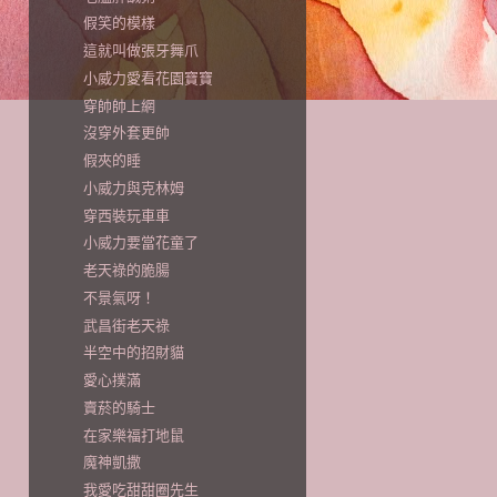
假笑的模樣
這就叫做張牙舞爪
小威力愛看花園寶寶
穿帥帥上網
沒穿外套更帥
假夾的睡
小威力與克林姆
穿西裝玩車車
小威力要當花童了
老天祿的脆腸
不景氣呀！
武昌街老天祿
半空中的招財貓
愛心撲滿
賣菸的騎士
在家樂福打地鼠
魔神凱撒
我愛吃甜甜圈先生