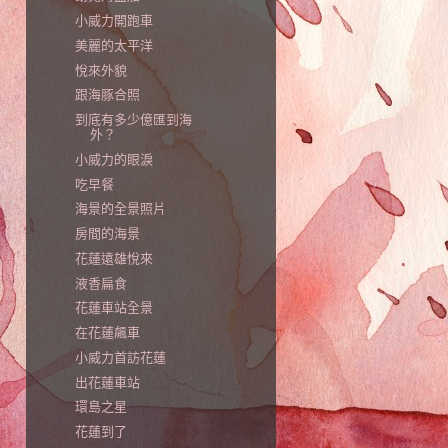
小威力開跑車
美麗的太平洋
悅來外貌
跟海豚合照
到底有多少億匯到海
外？
小威力的眼淚
吃早餐
海景的全景照片
房間的海景
花蓮遠雄悅來
液香扁食
花蓮車站全景
在花蓮飆車
小威力首訪花蓮
出花蓮車站
環島之星
花蓮到了