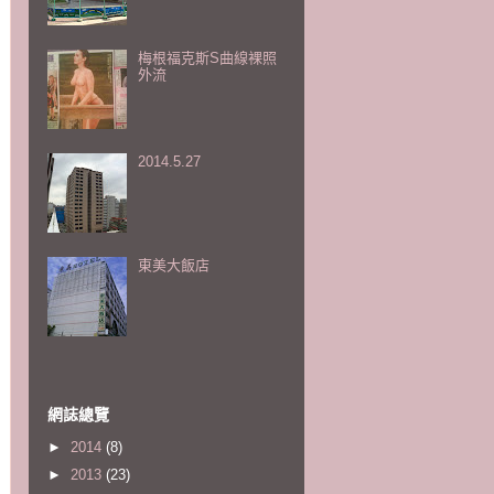
梅根福克斯S曲線裸照
外流
2014.5.27
東美大飯店
網誌總覽
►
2014
(8)
►
2013
(23)