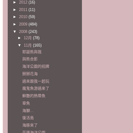
►
2012
(16)
►
2011
(11)
►
2010
(59)
►
2009
(484)
▼
2008
(243)
►
12月
(78)
▼
11月
(165)
耶誕熊與我
與熊合影
海洋公園的招牌
掰掰花海
過來跟我一起玩
魔鬼魚游過來了
鮮艷的熱帶魚
章魚
海獅…
復活島
海豚來了
花蓮海洋公園