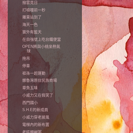
撥雲見日
打噴嚏前一秒
羅東站到了
海天一色
窗外有藍天
在自強號上吃台鐵便當
OPEN將與小桃坐熱氣
球
拖吊
停車
祖孫一起運動
娜魯灣原住民族商場
章魚五味
小威力又在假笑了
西門國小
S.H.E的新成員
小威力穿老披風
電梯內的新布置
老艋舺鹹粥