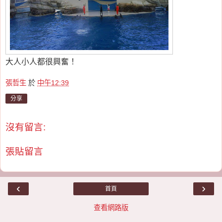
大人小人都很興奮！
張哲生
於
中午12:39
分享
沒有留言:
張貼留言
‹
›
首頁
查看網路版