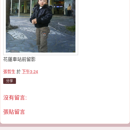
花蓮車站前留影
張哲生
於
下午3:24
分享
沒有留言:
張貼留言