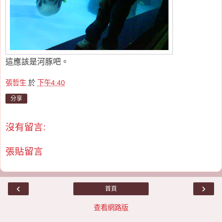
這應該是河豚吧。
張哲生
於
下午4:40
分享
沒有留言:
張貼留言
‹
›
首頁
查看網路版