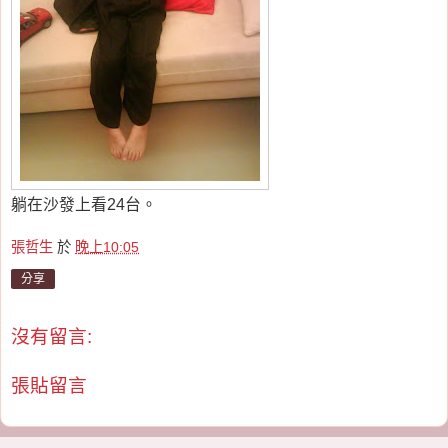
躺在沙發上看24台。
張哲生
於
晚上10:05
分享
沒有留言:
張貼留言