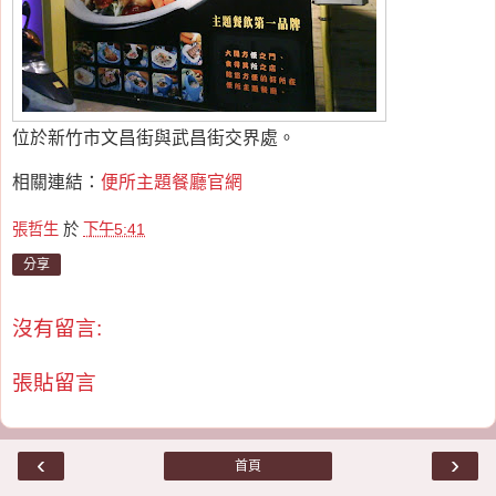
位於新竹市文昌街與武昌街交界處。
相關連結：
便所主題餐廳官網
張哲生
於
下午5:41
分享
沒有留言:
張貼留言
‹
›
首頁