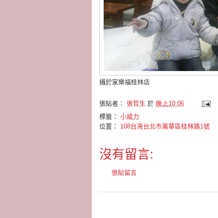
攝於家樂福桂林店
張貼者：
張哲生
於
晚上10:06
標籤：
小威力
位置：
108台灣台北市萬華區桂林路1號
沒有留言:
張貼留言