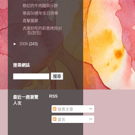
穆記的牛肉麵與斤餅
樂高50週年生日快樂
直擊魔獸
虎尾好吃的莉香烤肉刈
包(割包)
►
2008
(243)
搜尋網誌
RSS
最近一週瀏覽
人次
發表文章
留言