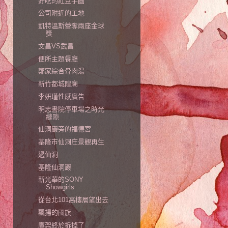
好吃的紅豆芋圓
公司附近的工地
凱特溫斯蕾奪兩座金球
獎
文昌VS武昌
便所主題餐廳
鄭家綜合骨肉湯
新竹都城隍廟
李妍瑾性感廣告
明志書院停車場之時光
縫隙
仙洞巖旁的福德宮
基隆市仙洞庄景觀再生
過仙洞
基隆仙洞巖
新光華的SONY
Showgirls
從台北101高樓層望出去
飄揚的國旗
鷹架終於拆掉了