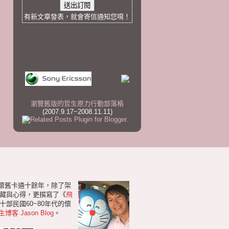
有新文章發表，就會寄信通知您唷！
瀏覽舊版的哲生原力行動部落格
(2007.9.17~2008.11.11)
研懷舊卡通十餘年，除了架
藏與心得，更撰寫了《
飛
部民國60~80年代的懷
生博客 Jason Blog
。