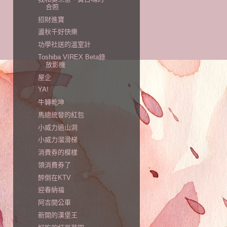
合照
招財進寶
盪秋千好快樂
功學社送的溫室計
Toshiba VIREX Beta錄
放影機
屋企
YA!
牛轉乾坤
馬總統發的紅包
小威力過山洞
小威力溜滑梯
消費券的模樣
領消費券了
醉倒在KTV
迎春納福
阿吉開公車
新開的漢堡王