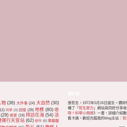
關於我
人物
(38)
大自然
(30)
張哲生，1972年5月16日誕生。鑽
大件事
(24)
構了「
哲生原力
」網站與同好分享收
地標
(80)
收
12)
回憶
(28)
同學
(3)
呀！科學小飛俠
》一書，詳細介紹數十
(29)
拜訪花海
(54)
活
夜景
(19)
舊卡通。歡迎光臨我的blog主站：
哲
捷運行天宮站
(62)
華銀龍
創作
(6)