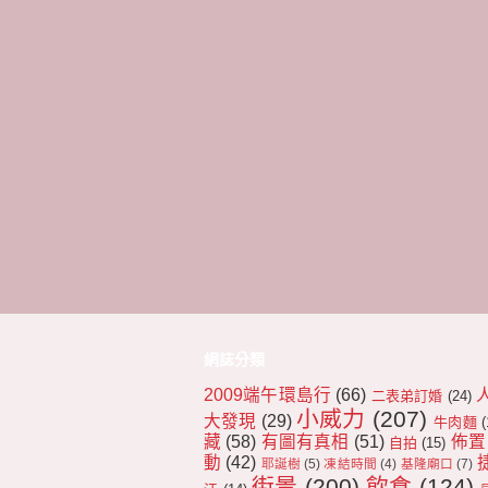
網誌分類
2009端午環島行
(66)
二表弟訂婚
(24)
小威力
(207)
大發現
(29)
牛肉麵
(
藏
(58)
有圖有真相
(51)
佈置
自拍
(15)
動
(42)
耶誕樹
(5)
凍結時間
(4)
基隆廟口
(7)
街景
(200)
飲食
(124)