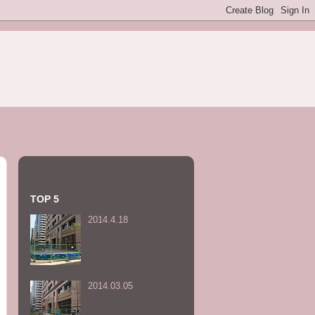
TOP 5
2014.4.18
2014.03.05