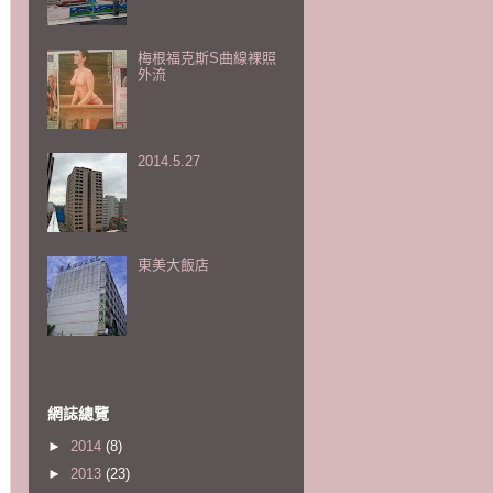
梅根福克斯S曲線裸照
外流
2014.5.27
東美大飯店
網誌總覽
►
2014
(8)
►
2013
(23)