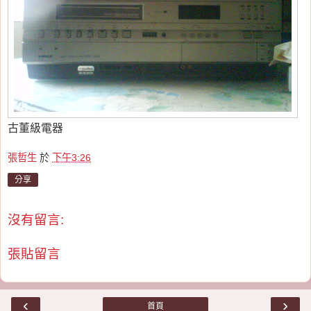
古董級電器
張哲生
於
下午3:26
分享
沒有留言:
張貼留言
‹
›
首頁