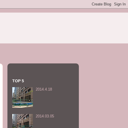
TOP 5
2014.4.18
2014.03.05