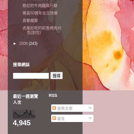
穆記的牛肉麵與斤餅
樂高50週年生日快樂
直擊魔獸
虎尾好吃的莉香烤肉刈
包(割包)
►
2008
(243)
搜尋網誌
RSS
最近一週瀏覽
人次
發表文章
留言
4,945