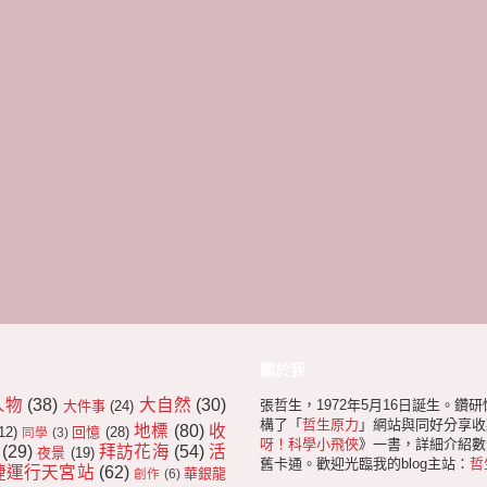
關於我
人物
(38)
大自然
(30)
張哲生，1972年5月16日誕生。鑽
大件事
(24)
構了「
哲生原力
」網站與同好分享收
地標
(80)
收
12)
回憶
(28)
同學
(3)
呀！科學小飛俠
》一書，詳細介紹數十
(29)
拜訪花海
(54)
活
夜景
(19)
舊卡通。歡迎光臨我的blog主站：
哲
捷運行天宮站
(62)
華銀龍
創作
(6)