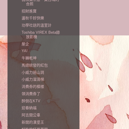
合照
招財進寶
盪秋千好快樂
功學社送的溫室計
Toshiba VIREX Beta錄
放影機
屋企
YA!
牛轉乾坤
馬總統發的紅包
小威力過山洞
小威力溜滑梯
消費券的模樣
領消費券了
醉倒在KTV
迎春納福
阿吉開公車
新開的漢堡王