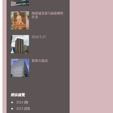
梅根福克斯S曲線裸照
外流
2014.5.27
東美大飯店
網誌總覽
►
2014
(8)
►
2013
(23)