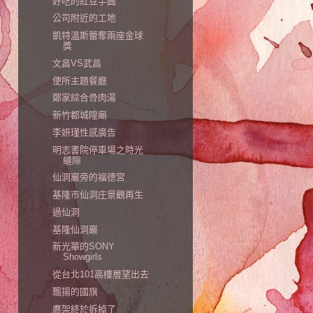
好吃的紅豆芋圓
公司附近的工地
凱特溫斯蕾奪兩座金球
獎
文昌VS武昌
便所主題餐廳
鄭家綜合骨肉湯
新竹都城隍廟
李妍瑾性感廣告
明志書院停車場之時光
縫隙
仙洞巖旁的福德宮
基隆市仙洞庄景觀再生
過仙洞
基隆仙洞巖
新光華的SONY
Showgirls
從台北101高樓層望出去
飄揚的國旗
鷹架終於拆掉了