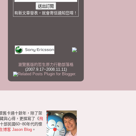
有新文章發表，就會寄信通知您唷！
瀏覽舊版的哲生原力行動部落格
(2007.9.17~2008.11.11)
研懷舊卡通十餘年，除了架
藏與心得，更撰寫了《
飛
部民國60~80年代的懷
生博客 Jason Blog
。