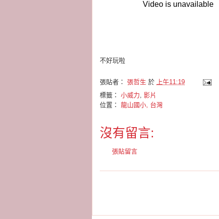
不好玩啦
張貼者：
張哲生
於
上午11:19
標籤：
小威力
,
影片
位置：
龍山國小, 台灣
沒有留言:
張貼留言