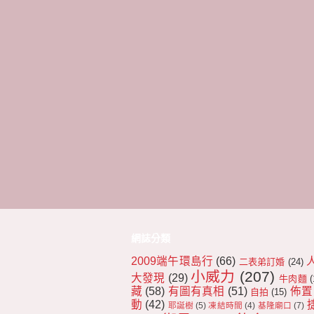
網誌分類
2009端午環島行
(66)
二表弟訂婚
(24)
小威力
(207)
大發現
(29)
牛肉麵
(
藏
(58)
有圖有真相
(51)
佈置
自拍
(15)
動
(42)
耶誕樹
(5)
凍結時間
(4)
基隆廟口
(7)