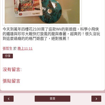
今天到萬年四樓花2100買了這款Wii的新遊戲，科學小飛俠
的鐵雄與珍珍大戰快打旋風的龍與春麗，超爽的！很久沒玩
到這麼過癮的的格鬥遊戲了，絕對推薦！
張哲生
於
晚上11:11
分享
沒有留言:
張貼留言
‹
›
首頁