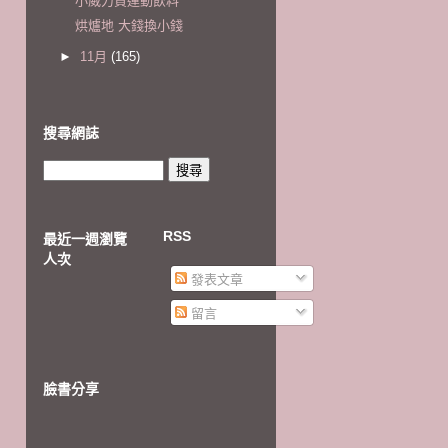
小威力買運動飲料
烘爐地 大錢換小錢
►
11月
(165)
搜尋網誌
RSS
最近一週瀏覽
人次
發表文章
留言
臉書分享