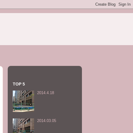
TOP 5
2014.4.18
2014.03.05