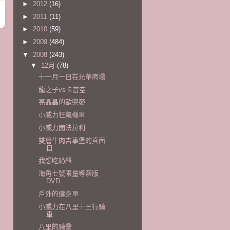
►
2012
(16)
►
2011
(11)
►
2010
(59)
►
2009
(484)
▼
2008
(243)
▼
12月
(78)
十一月一日在光華商場
龍之子vs卡普空
亮晶晶的歐兜麥
小威力狂飆機車
小威力開法拉利
雙層牛肉吉事堡的真面
目
我想吃奶酪
海角七號限量導演版
DVD
戶外的健身車
小威力在八里十三行騎
車
八里的騎警