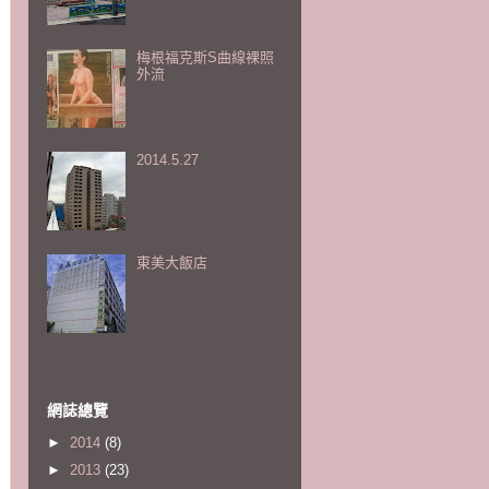
梅根福克斯S曲線裸照
外流
2014.5.27
東美大飯店
網誌總覽
►
2014
(8)
►
2013
(23)