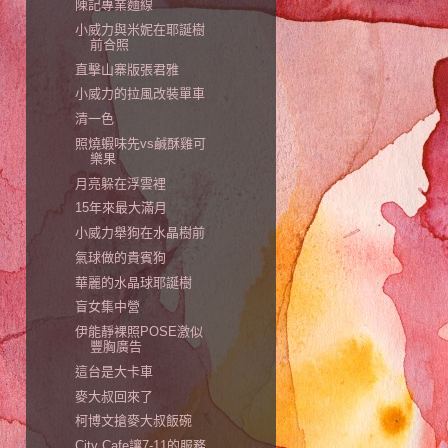
陳記專業麵線
小威力與米妮在耶誕樹
前合照
直擊山寨版張君雅
小威力的拉風改裝單車
清一色
照燒蝦味先vs鹹酥雞可
樂果
月亮躲在浮雲裡
15年來最大滿月
小威力舉狗在水晶樹前
氣球做的貴賓狗
華麗的水晶球耶誕樹
盲女集中營
伊能靜裸照POSE激似
豐胸廣告
這台是大卡車
麥大叔回來了
柯博文搶麥大叔飯碗
City Cafe讓7-11的服務