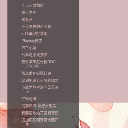
十三行博物館
獵人本色
關渡宮
不景氣裡的新開幕
7-11再現排隊潮
Playboy技安
四平小館
台北電子競技館
直擊華碩武士機ROG
CG6190
飯島愛猝逝疑自殺
拿到聖誕老人發的糖果
小威力與聖誕老公公合
照
仁術可風
倪周婚訊 世紀大騙局
我要唱歌給花園寶寶聽
追加與花園寶寶合照四
張