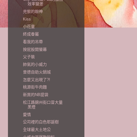
效率變差
兇狠的眼神
Kiss
小花童
終成眷屬
看我的吊帶
按屁股開螢幕
父子裝
帥氣的小威力
曾德自助火鍋城
怎麼又出現了?!
桃源街牛肉麵
新買的NB提袋
松江路錦州街口冒大量
黑煙
愛情
公司裡的白色耶誕樹
全球最大土地公