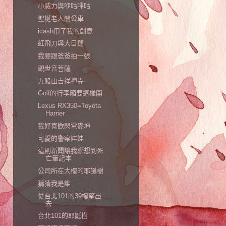
小威力與咿咕嗶咕
聖誕老人開公車
icash用了我的創意
紅飛刀與大目蓮
我要跟爸爸拍一張
觀世音菩薩
九股山吉祥禪寺
Golf的行李廂要這樣開
Lexus RX350=Toyota
Harrier
我好喜歡閃電麥坤
可愛的警察娃娃
這則新聞讓我聯想到死
亡筆記本
公司所在大樓的耶誕樹
猜猜我是誰
從台北101的39樓望出
去
台北101的耶誕樹