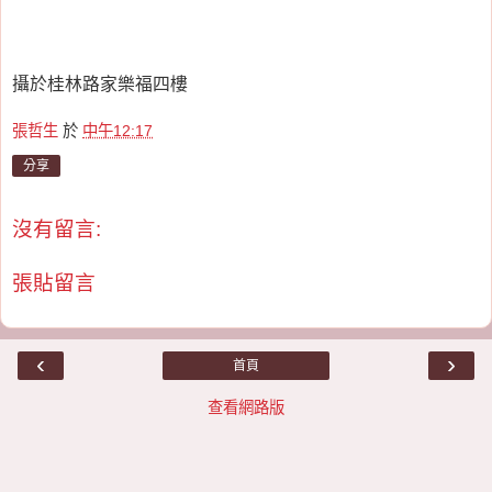
攝於桂林路家樂福四樓
張哲生
於
中午12:17
分享
沒有留言:
張貼留言
‹
›
首頁
查看網路版