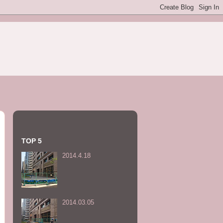
TOP 5
2014.4.18
2014.03.05