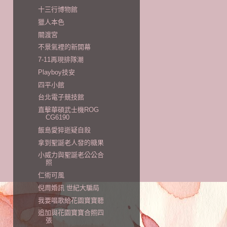
十三行博物館
獵人本色
關渡宮
不景氣裡的新開幕
7-11再現排隊潮
Playboy技安
四平小館
台北電子競技館
直擊華碩武士機ROG
CG6190
飯島愛猝逝疑自殺
拿到聖誕老人發的糖果
小威力與聖誕老公公合
照
仁術可風
倪周婚訊 世紀大騙局
我要唱歌給花園寶寶聽
追加與花園寶寶合照四
張