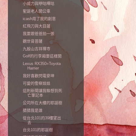
小威力與咿咕嗶咕
聖誕老人開公車
icash用了我的創意
紅飛刀與大目蓮
我要跟爸爸拍一張
觀世音菩薩
九股山吉祥禪寺
Golf的行李廂要這樣開
Lexus RX350=Toyota
Harrier
我好喜歡閃電麥坤
可愛的警察娃娃
這則新聞讓我聯想到死
亡筆記本
公司所在大樓的耶誕樹
猜猜我是誰
從台北101的39樓望出
去
台北101的耶誕樹