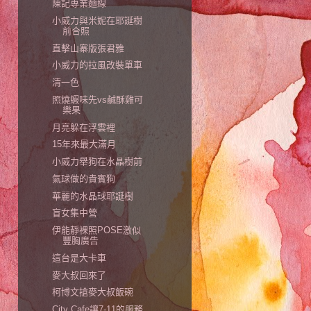
陳記專業麵線
小威力與米妮在耶誕樹
前合照
直擊山寨版張君雅
小威力的拉風改裝單車
清一色
照燒蝦味先vs鹹酥雞可
樂果
月亮躲在浮雲裡
15年來最大滿月
小威力舉狗在水晶樹前
氣球做的貴賓狗
華麗的水晶球耶誕樹
盲女集中營
伊能靜裸照POSE激似
豐胸廣告
這台是大卡車
麥大叔回來了
柯博文搶麥大叔飯碗
City Cafe讓7-11的服務