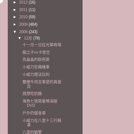
►
2012
(16)
►
2011
(11)
►
2010
(59)
►
2009
(484)
▼
2008
(243)
▼
12月
(78)
十一月一日在光華商場
龍之子vs卡普空
亮晶晶的歐兜麥
小威力狂飆機車
小威力開法拉利
雙層牛肉吉事堡的真面
目
我想吃奶酪
海角七號限量導演版
DVD
戶外的健身車
小威力在八里十三行騎
車
八里的騎警