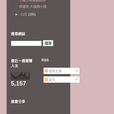
小威力買運動飲料
烘爐地 大錢換小錢
►
11月
(165)
搜尋網誌
RSS
最近一週瀏覽
人次
發表文章
留言
5,157
臉書分享