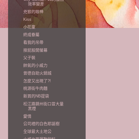
效率變差
兇狠的眼神
Kiss
小花童
終成眷屬
看我的吊帶
按屁股開螢幕
父子裝
帥氣的小威力
曾德自助火鍋城
怎麼又出現了?!
桃源街牛肉麵
新買的NB提袋
松江路錦州街口冒大量
黑煙
愛情
公司裡的白色耶誕樹
全球最大土地公