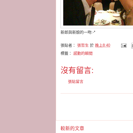
新郎與新娘的一吻:-*
張貼者：
張哲生
於
晚上8:40
標籤：
感動的瞬間
沒有留言:
張貼留言
較新的文章