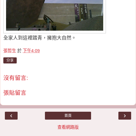
全家人到這裡踏青，擁抱大自然。
張哲生
於
下午4:09
分享
沒有留言:
張貼留言
‹
›
首頁
查看網路版