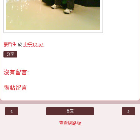
張哲生
於
中午12:57
分享
沒有留言:
張貼留言
‹
›
首頁
查看網路版