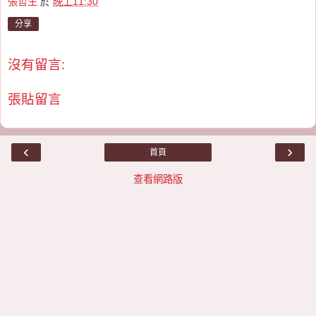
張哲生
於
晚上11:30
分享
沒有留言:
張貼留言
‹
›
首頁
查看網路版