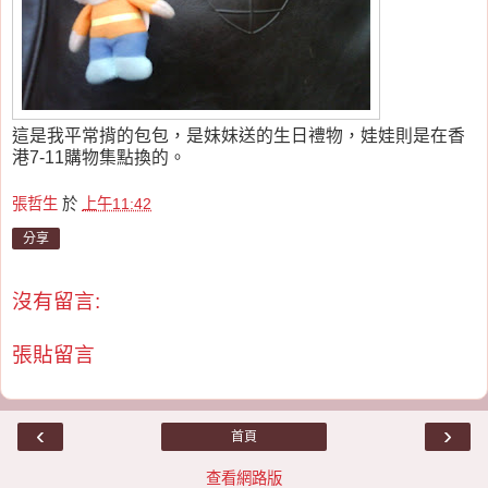
這是我平常揹的包包，是妹妹送的生日禮物，娃娃則是在香
港7-11購物集點換的。
張哲生
於
上午11:42
分享
沒有留言:
張貼留言
‹
›
首頁
查看網路版